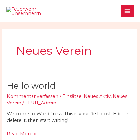
Zum
MAI
Inhalt
springen
ME
Neues Verein
Hello
Hello world!
world!
Kommentar verfassen
/
Einsätze
,
Neues Aktiv
,
Neues
Verein
/
FFUH_Admin
Welcome to WordPress. This is your first post. Edit or
delete it, then start writing!
Read More »