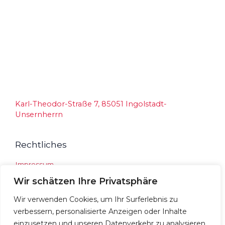
Karl-Theodor-Straße 7, 85051 Ingolstadt-
Unsernherrn
Rechtliches
Impressum
Datenschutz
Wir schätzen Ihre Privatsphäre
Social Media
Wir verwenden Cookies, um Ihr Surferlebnis zu
verbessern, personalisierte Anzeigen oder Inhalte
Instagram
Facebook
einzusetzen und unseren Datenverkehr zu analysieren.