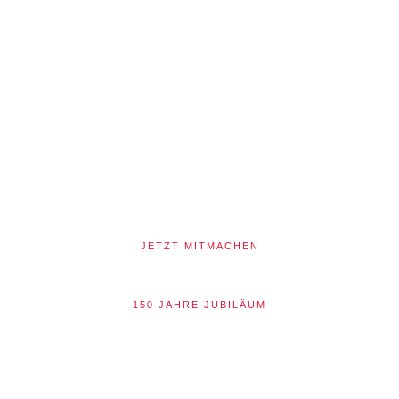
Feuerwehr
Unsernherrn
Gemeinsam stark für Unsernherrn.
Seit 1876.
JETZT MITMACHEN
150 JAHRE JUBILÄUM