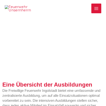
Zum
MAI
Inhalt
springen
ME
Die Ausbildung
Eine Übersicht der Ausbildungen
Die Freiwillige Feuerwehr Ingolstadt bietet eine umfassende und
zentralisierte Ausbildung, um auf alle Einsatzsituationen optimal
vorbereitet zu sein.
Die intensiven Ausbildungen stellen sicher,
dass jedes aktive Mitglied im Einsatzfall souverän und sicher